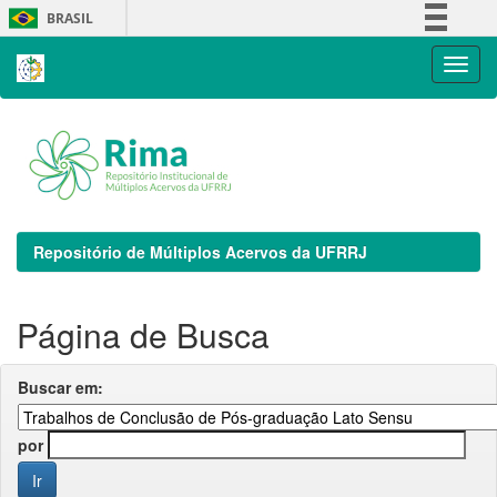
Skip
BRASIL
navigation
Simplifique!
Comunica BR
Participe
Acesso à informação
Legislação
Canais
Repositório de Múltiplos Acervos da UFRRJ
Página de Busca
Buscar em:
por