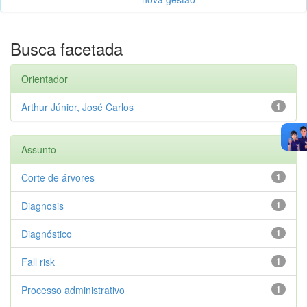
Busca facetada
Orientador
Arthur Júnior, José Carlos
1
Assunto
Corte de árvores
1
Diagnosis
1
Diagnóstico
1
Fall risk
1
Processo administrativo
1