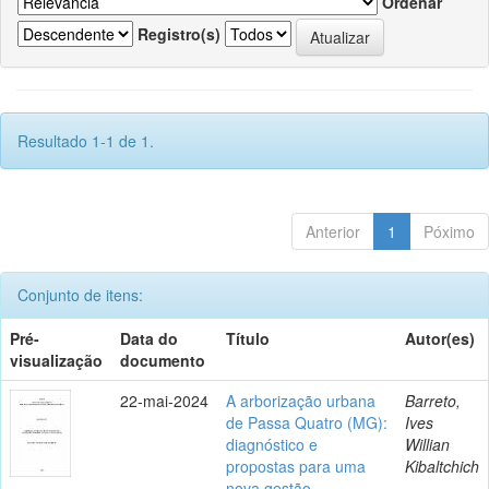
Ordenar
Registro(s)
Resultado 1-1 de 1.
Anterior
1
Póximo
Conjunto de itens:
Pré-
Data do
Título
Autor(es)
visualização
documento
22-mai-2024
A arborização urbana
Barreto,
de Passa Quatro (MG):
Ives
diagnóstico e
Willian
propostas para uma
Kibaltchich
nova gestão