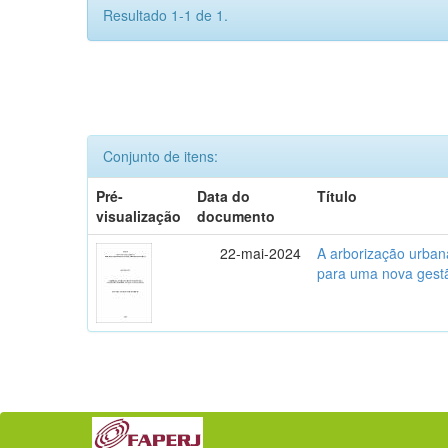
Resultado 1-1 de 1.
Conjunto de itens:
Pré-
Data do
Título
visualização
documento
22-mai-2024
A arborização urban
para uma nova gest