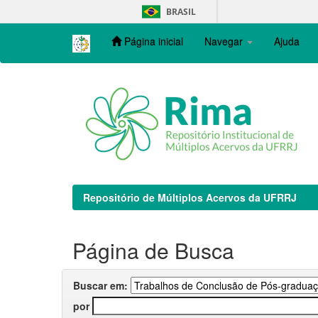
Skip
BRASIL
navigation
Página inicial
Navegar
Ajuda
Repositório de Múltiplos Acervos da UFRRJ
Página de Busca
Buscar em:
por