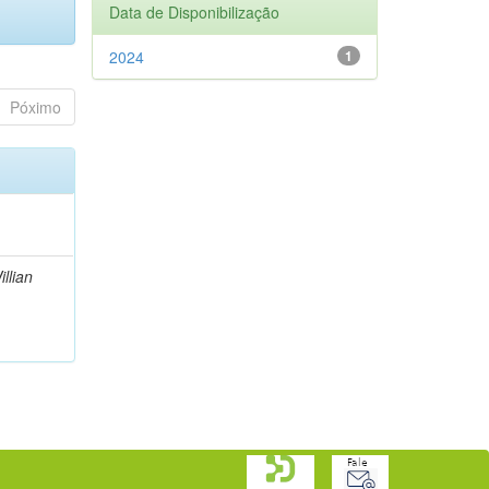
Data de Disponibilização
2024
1
Póximo
illian