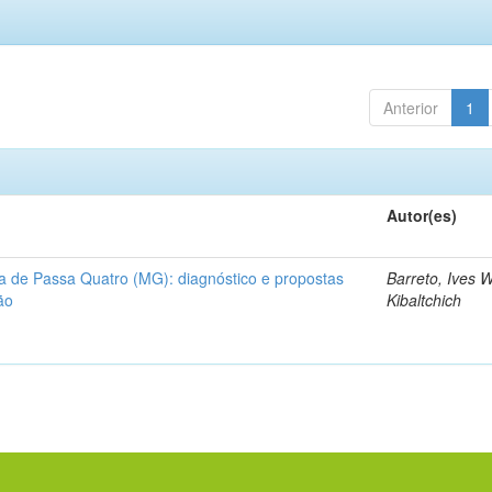
Anterior
1
Autor(es)
a de Passa Quatro (MG): diagnóstico e propostas
Barreto, Ives W
ão
Kibaltchich