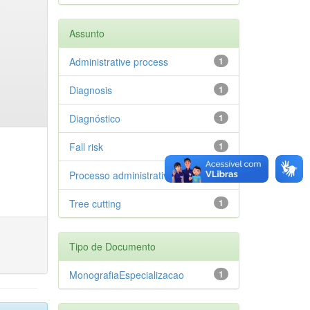
Assunto
Administrative process
1
Diagnosis
1
Diagnóstico
1
Fall risk
1
Processo administrativo
1
Tree cutting
1
Tipo de Documento
MonografiaEspecializacao
1