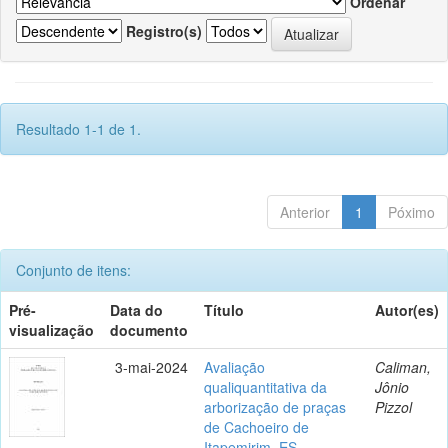
Ordenar
Registro(s)
Resultado 1-1 de 1.
Anterior
1
Póximo
Conjunto de itens:
Pré-
Data do
Título
Autor(es)
visualização
documento
3-mai-2024
Avaliação
Caliman,
qualiquantitativa da
Jônio
arborização de praças
Pizzol
de Cachoeiro de
Itapemirim, ES