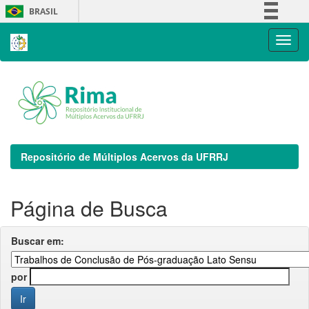
Skip
BRASIL
navigation
Simplifique!
Comunica BR
Participe
Acesso à informação
Legislação
Canais
Repositório de Múltiplos Acervos da UFRRJ
Página de Busca
Buscar em:
por