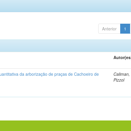
Anterior
1
Autor(es
uantitativa da arborização de praças de Cachoeiro de
Caliman,
Pizzol