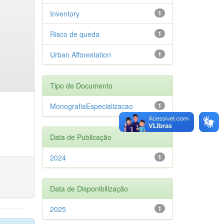
Inventory
1
Risco de queda
1
Urban Afforestation
1
Tipo de Documento
MonografiaEspecializacao
1
Data de Publicação
2024
1
Data de Disponibilização
2025
1