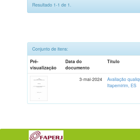
Resultado 1-1 de 1.
Conjunto de itens:
Pré-
Data do
Título
visualização
documento
3-mai-2024
Avaliação qualiq
Itapemirim, ES