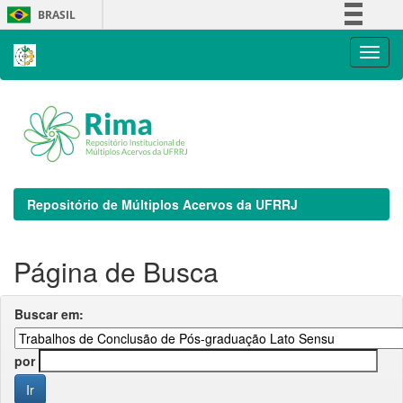
Skip
BRASIL
navigation
Simplifique!
Comunica BR
Participe
Acesso à informação
Legislação
Canais
Repositório de Múltiplos Acervos da UFRRJ
Página de Busca
Buscar em:
por