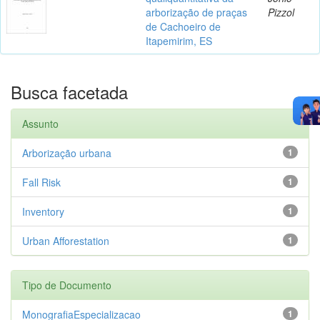
arborização de praças
Pizzol
de Cachoeiro de
Itapemirim, ES
Busca facetada
Assunto
Arborização urbana
1
Fall Risk
1
Inventory
1
Urban Afforestation
1
Tipo de Documento
MonografiaEspecializacao
1