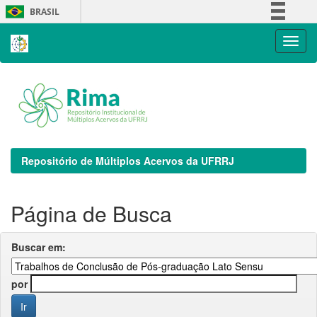
Skip
BRASIL
navigation
Simplifique!
Comunica BR
Participe
Acesso à informação
Legislação
Canais
Repositório de Múltiplos Acervos da UFRRJ
Página de Busca
Buscar em:
por