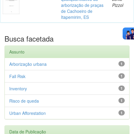
arborização de praças
Pizzol
de Cachoeiro de
Itapemirim, ES
Busca facetada
Assunto
Arborização urbana
1
Fall Risk
1
Inventory
1
Risco de queda
1
Urban Afforestation
1
Data de Publicação