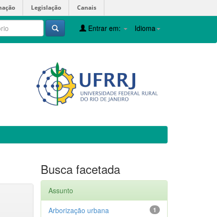
mação
Legislação
Canais
Entrar em:
Idioma
Busca facetada
Assunto
Arborização urbana
1