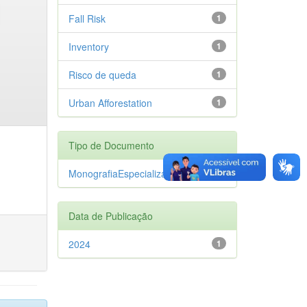
Fall Risk
1
Inventory
1
Risco de queda
1
Urban Afforestation
1
Tipo de Documento
MonografiaEspecializacao
1
Data de Publicação
2024
1