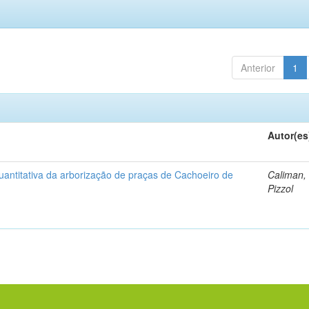
Anterior
1
Autor(es
uantitativa da arborização de praças de Cachoeiro de
Caliman,
Pizzol