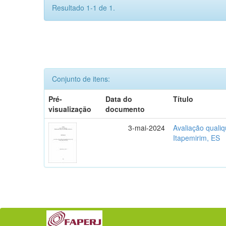
Resultado 1-1 de 1.
Conjunto de itens:
Pré-
Data do
Título
visualização
documento
3-mai-2024
Avaliação qualiq
Itapemirim, ES