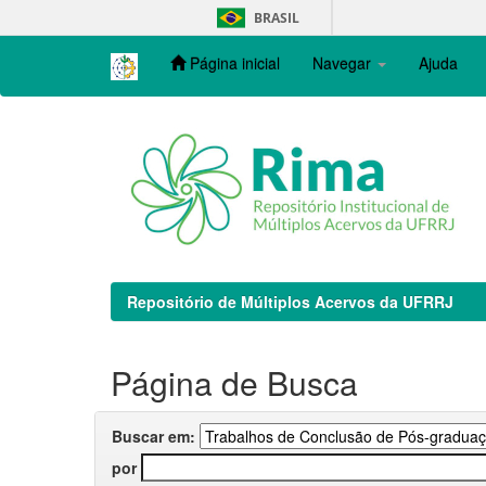
Skip
BRASIL
navigation
Página inicial
Navegar
Ajuda
Repositório de Múltiplos Acervos da UFRRJ
Página de Busca
Buscar em:
por