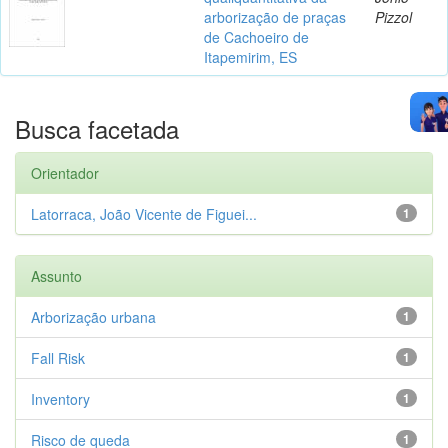
arborização de praças
Pizzol
de Cachoeiro de
Itapemirim, ES
Busca facetada
Orientador
Latorraca, João Vicente de Figuei...
1
Assunto
Arborização urbana
1
Fall Risk
1
Inventory
1
Risco de queda
1