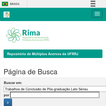
Skip
BRASIL
navigation
Simplifique!
Comunica BR
Participe
Acesso à informação
Legislação
Canais
Repositório de Múltiplos Acervos da UFRRJ
Página de Busca
Buscar em:
por