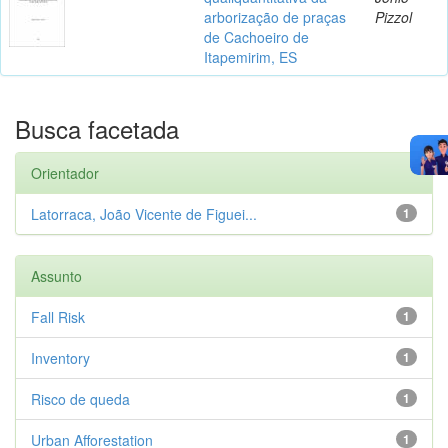
arborização de praças
Pizzol
de Cachoeiro de
Itapemirim, ES
Busca facetada
Orientador
Latorraca, João Vicente de Figuei...
1
Assunto
Fall Risk
1
Inventory
1
Risco de queda
1
Urban Afforestation
1