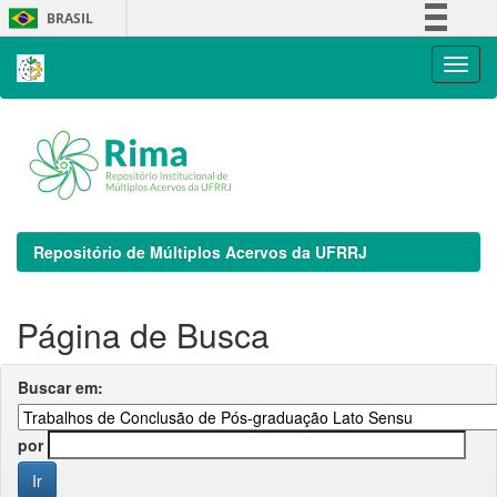
Skip
BRASIL
navigation
Simplifique!
Comunica BR
Participe
Acesso à informação
Legislação
Canais
Repositório de Múltiplos Acervos da UFRRJ
Página de Busca
Buscar em:
por