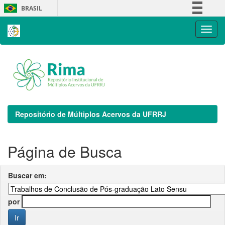
Skip
BRASIL
navigation
Simplifique!
Comunica BR
Participe
Acesso à informação
Legislação
Canais
Repositório de Múltiplos Acervos da UFRRJ
Página de Busca
Buscar em:
por