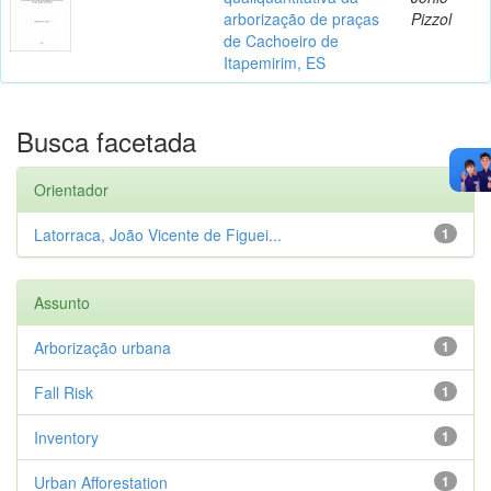
arborização de praças
Pizzol
de Cachoeiro de
Itapemirim, ES
Busca facetada
Orientador
Latorraca, João Vicente de Figuei...
1
Assunto
Arborização urbana
1
Fall Risk
1
Inventory
1
Urban Afforestation
1