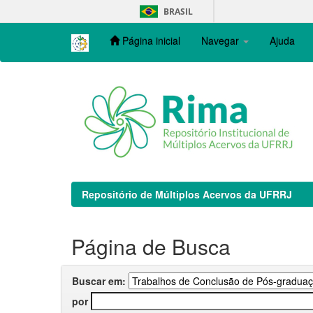
Skip
BRASIL
navigation
Página inicial
Navegar
Ajuda
Repositório de Múltiplos Acervos da UFRRJ
Página de Busca
Buscar em:
por