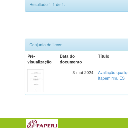
Resultado 1-1 de 1.
Conjunto de itens:
Pré-
Data do
Título
visualização
documento
3-mai-2024
Avaliação qualiq
Itapemirim, ES