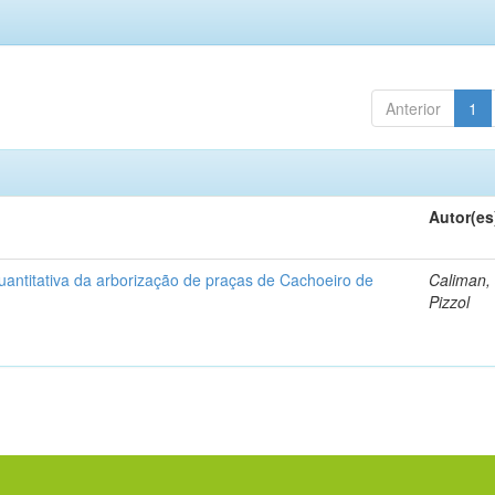
Anterior
1
Autor(es
uantitativa da arborização de praças de Cachoeiro de
Caliman,
Pizzol