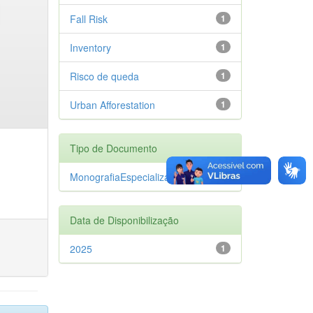
Fall Risk
1
Inventory
1
Risco de queda
1
Urban Afforestation
1
Tipo de Documento
MonografiaEspecializacao
1
Data de Disponibilização
2025
1