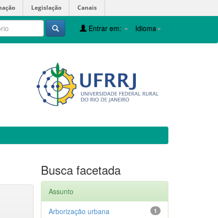
mação
Legislação
Canais
Entrar em:
Idioma
Busca facetada
Assunto
Arborização urbana
1