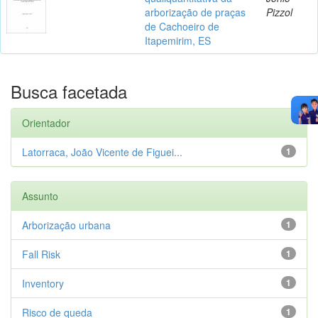
arborização de praças
Pizzol
de Cachoeiro de
Itapemirim, ES
Busca facetada
Orientador
Latorraca, João Vicente de Figuei...
1
Assunto
Arborização urbana
1
Fall Risk
1
Inventory
1
Risco de queda
1