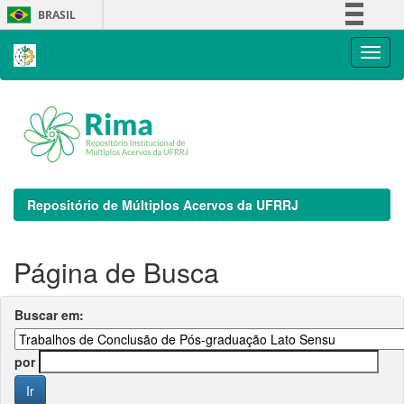
Skip
BRASIL
navigation
Simplifique!
Comunica BR
Participe
Acesso à informação
Legislação
Canais
Repositório de Múltiplos Acervos da UFRRJ
Página de Busca
Buscar em:
por