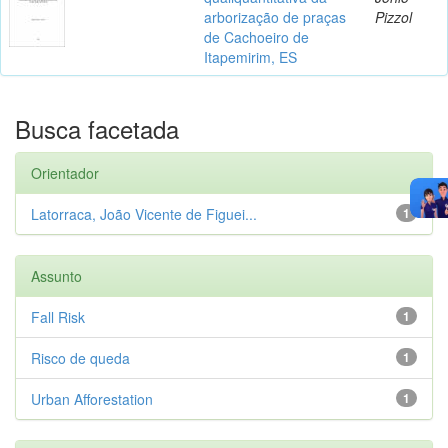
arborização de praças
Pizzol
de Cachoeiro de
Itapemirim, ES
Busca facetada
Orientador
Latorraca, João Vicente de Figuei...
1
Assunto
Fall Risk
1
Risco de queda
1
Urban Afforestation
1