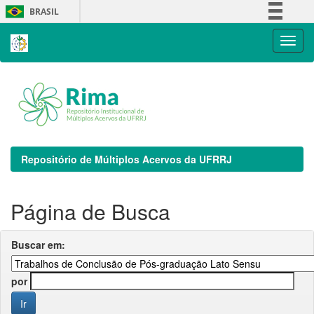
Skip
BRASIL
navigation
Simplifique!
Comunica BR
Participe
Acesso à informação
Legislação
Canais
Repositório de Múltiplos Acervos da UFRRJ
Página de Busca
Buscar em:
por