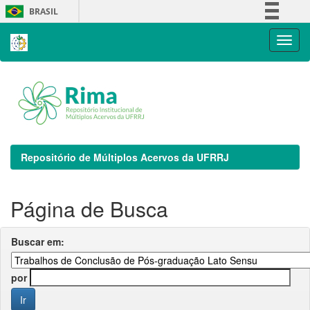
Skip
BRASIL
navigation
Simplifique!
Comunica BR
Participe
Acesso à informação
Legislação
Canais
Repositório de Múltiplos Acervos da UFRRJ
Página de Busca
Buscar em:
por