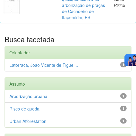
arborização de praças
Pizzol
de Cachoeiro de
Itapemirim, ES
Busca facetada
Orientador
Latorraca, João Vicente de Figuei...
1
Assunto
Arborização urbana
1
Risco de queda
1
Urban Afforestation
1