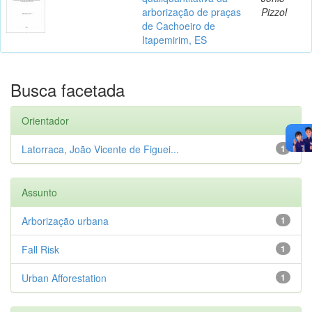
arborização de praças
Pizzol
de Cachoeiro de
Itapemirim, ES
Busca facetada
Orientador
Latorraca, João Vicente de Figuei...
1
Assunto
Arborização urbana
1
Fall Risk
1
Urban Afforestation
1