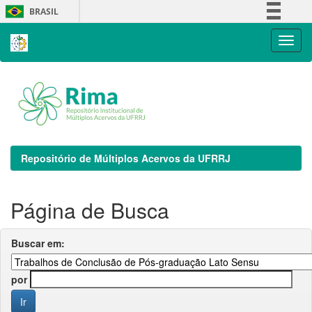
Skip
BRASIL
navigation
Simplifique!
Comunica BR
Participe
Acesso à informação
Legislação
Canais
Repositório de Múltiplos Acervos da UFRRJ
Página de Busca
Buscar em:
por