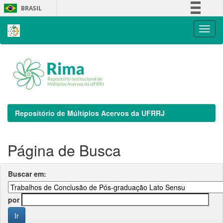
Skip
BRASIL
navigation
Simplifique!
Comunica BR
Participe
Acesso à informação
Legislação
Canais
Repositório de Múltiplos Acervos da UFRRJ
Página de Busca
Buscar em:
por