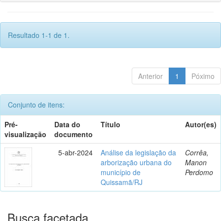
Resultado 1-1 de 1.
Anterior
1
Póximo
Conjunto de itens:
Pré-
Data do
Título
Autor(es)
visualização
documento
5-abr-2024
Análise da legislação da
Corrêa,
arborização urbana do
Manon
município de
Perdomo
Quissamã/RJ
Busca facetada