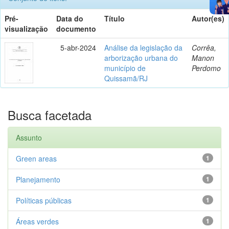
Pré-
Data do
Título
Autor(es)
visualização
documento
5-abr-2024
Análise da legislação da
Corrêa,
arborização urbana do
Manon
município de
Perdomo
Quissamã/RJ
Busca facetada
Assunto
Green areas
1
Planejamento
1
Políticas públicas
1
Áreas verdes
1