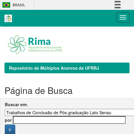
Skip
BRASIL
navigation
Simplifique!
Comunica BR
Participe
Acesso à informação
Legislação
Canais
Repositório de Múltiplos Acervos da UFRRJ
Página de Busca
Buscar em:
por