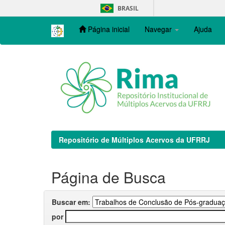
Skip
BRASIL
navigation
Página inicial
Navegar
Ajuda
Repositório de Múltiplos Acervos da UFRRJ
Página de Busca
Buscar em:
por