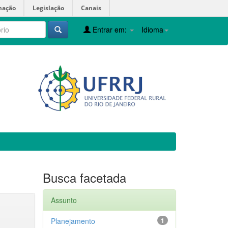
mação
Legislação
Canais
Entrar em:
Idioma
Busca facetada
Assunto
Planejamento
1