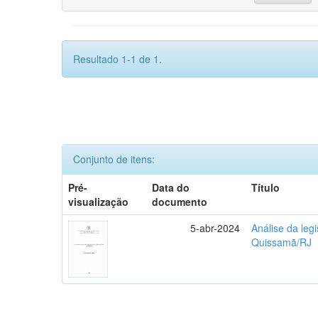
Resultado 1-1 de 1.
Conjunto de itens:
Pré-
Data do
Título
visualização
documento
5-abr-2024
Análise da leg
Quissamã/RJ