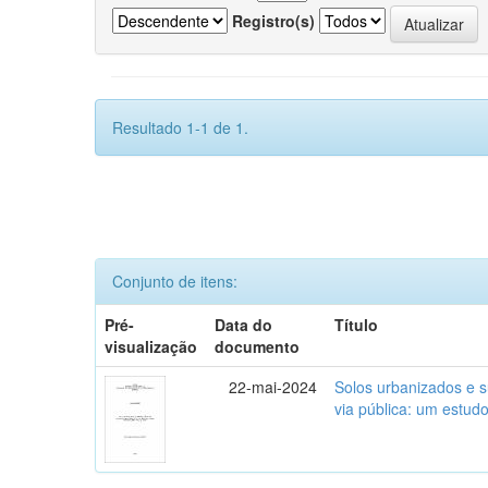
Registro(s)
Resultado 1-1 de 1.
Conjunto de itens:
Pré-
Data do
Título
visualização
documento
22-mai-2024
Solos urbanizados e s
via pública: um estud