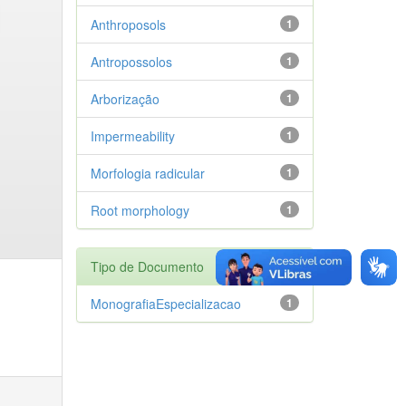
Anthroposols
1
Antropossolos
1
Arborização
1
Impermeability
1
Morfologia radicular
1
Root morphology
1
Tipo de Documento
MonografiaEspecializacao
1