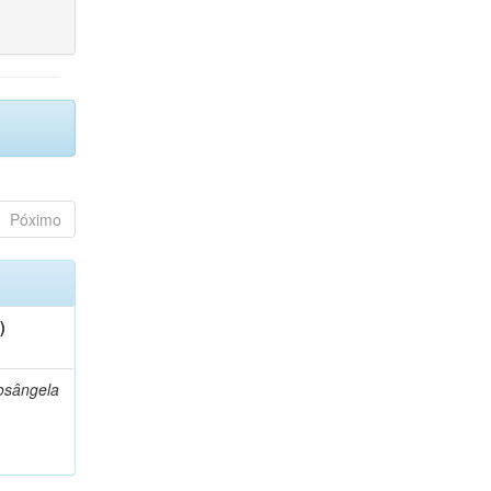
Póximo
)
osângela