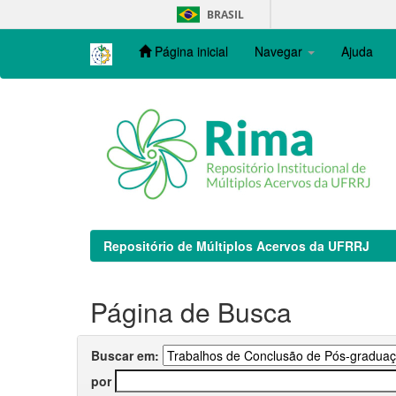
Skip
BRASIL
navigation
Página inicial
Navegar
Ajuda
Repositório de Múltiplos Acervos da UFRRJ
Página de Busca
Buscar em:
por