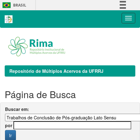
Skip
BRASIL
navigation
Simplifique!
Comunica BR
Participe
Acesso à informação
Legislação
Canais
Repositório de Múltiplos Acervos da UFRRJ
Página de Busca
Buscar em:
por