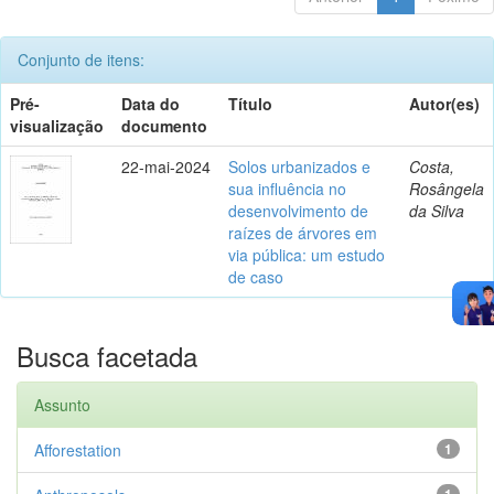
Conjunto de itens:
Pré-
Data do
Título
Autor(es)
visualização
documento
22-mai-2024
Solos urbanizados e
Costa,
sua influência no
Rosângela
desenvolvimento de
da Silva
raízes de árvores em
via pública: um estudo
de caso
Busca facetada
Assunto
Afforestation
1
1