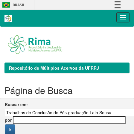
Skip
BRASIL
navigation
Simplifique!
Comunica BR
Participe
Acesso à informação
Legislação
Canais
Repositório de Múltiplos Acervos da UFRRJ
Página de Busca
Buscar em:
por