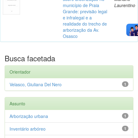
município de Praia
Laurentino
Grande: previsão legal
e infralegal e a
realidade do trecho de
arborização da Av.
Osasco
Busca facetada
Orientador
Velasco, Giuliana Del Nero
1
Assunto
Arborização urbana
1
Inventário arbóreo
1