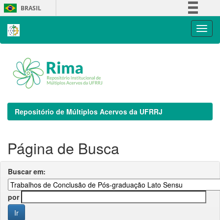
Skip
BRASIL
navigation
Simplifique!
Comunica BR
Participe
Acesso à informação
Legislação
Canais
Repositório de Múltiplos Acervos da UFRRJ
Página de Busca
Buscar em:
por