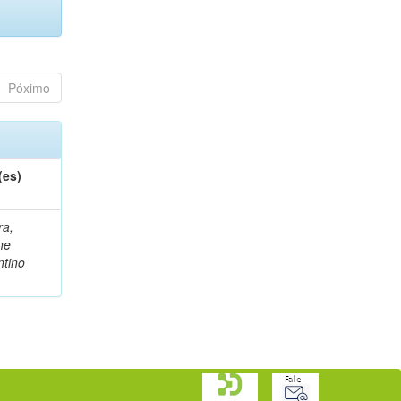
Póximo
(es)
ra,
ne
ntino