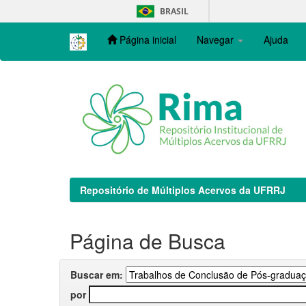
Skip
BRASIL
navigation
Página inicial
Navegar
Ajuda
Repositório de Múltiplos Acervos da UFRRJ
Página de Busca
Buscar em:
por