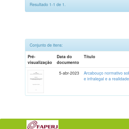
Resultado 1-1 de 1.
Conjunto de itens:
Pré-
Data do
Título
visualização
documento
5-abr-2023
Arcabouço normativo sob
e infralegal e a realida