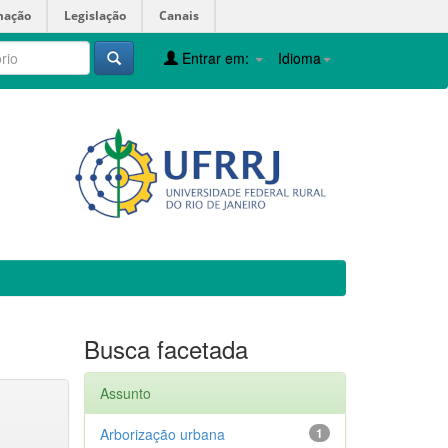
mação
Legislação
Canais
Entrar em:
Idioma
Busca facetada
Assunto
Arborização urbana
1