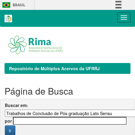
Skip
BRASIL
navigation
Simplifique!
Comunica BR
Participe
Acesso à informação
Legislação
Canais
Repositório de Múltiplos Acervos da UFRRJ
Página de Busca
Buscar em:
por