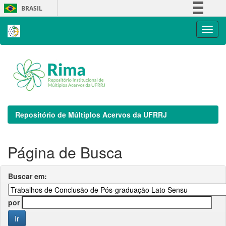
Skip
BRASIL
navigation
Simplifique!
Comunica BR
Participe
Acesso à informação
Legislação
Canais
Repositório de Múltiplos Acervos da UFRRJ
Página de Busca
Buscar em:
por