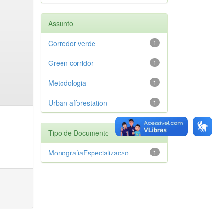
Assunto
Corredor verde
1
Green corridor
1
Metodologia
1
Urban afforestation
1
Tipo de Documento
MonografiaEspecializacao
1