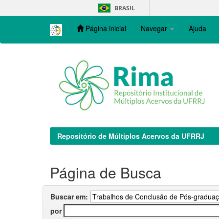
Skip
BRASIL
navigation
Página inicial
Navegar
Ajuda
Repositório de Múltiplos Acervos da UFRRJ
Página de Busca
Buscar em:
por