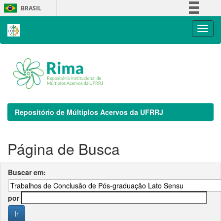
Skip
BRASIL
navigation
Simplifique!
Comunica BR
Participe
Acesso à informação
Legislação
Canais
Repositório de Múltiplos Acervos da UFRRJ
Página de Busca
Buscar em:
por