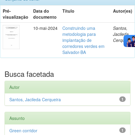
Pré-
Data do
Título
Autor(es)
visualização
documento
10-mai-2024
Construindo uma
Santos,
metodologia para
Jacileda
implantação de
Cerqueira
corredores verdes em
Salvador-BA
Busca facetada
Autor
Santos, Jacileda Cerqueira
1
Assunto
Green corridor
1