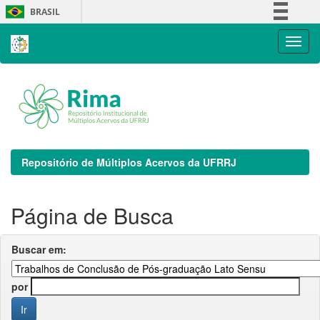
Skip
BRASIL
navigation
Simplifique!
Comunica BR
Participe
Acesso à informação
Legislação
Canais
Repositório de Múltiplos Acervos da UFRRJ
Página de Busca
Buscar em:
por