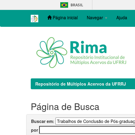
Skip
BRASIL
navigation
Página inicial
Navegar
Ajuda
Repositório de Múltiplos Acervos da UFRRJ
Página de Busca
Buscar em:
por