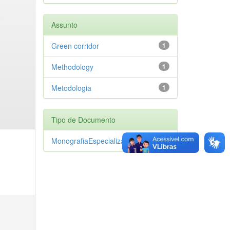
Assunto
Green corridor
1
Methodology
1
Metodologia
1
Tipo de Documento
MonografiaEspecializacao
1