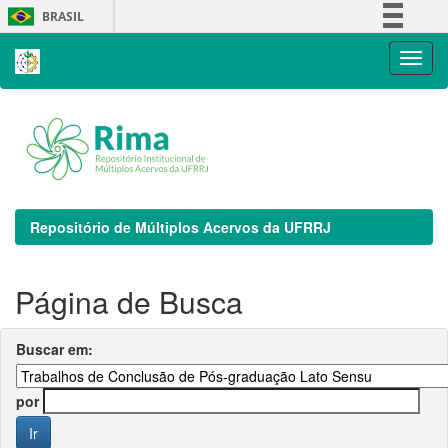
Skip
BRASIL
navigation
Simplifique!
Comunica BR
Participe
Acesso à informação
Legislação
Canais
Repositório de Múltiplos Acervos da UFRRJ
Página de Busca
Buscar em:
por