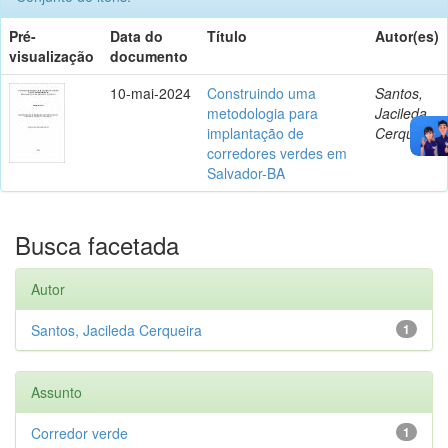
Pré-
Data do
Título
Autor(es)
visualização
documento
10-mai-2024
Construindo uma
Santos,
metodologia para
Jacileda
implantação de
Cerqueira
corredores verdes em
Salvador-BA
Busca facetada
Autor
Santos, Jacileda Cerqueira
1
Assunto
Corredor verde
1