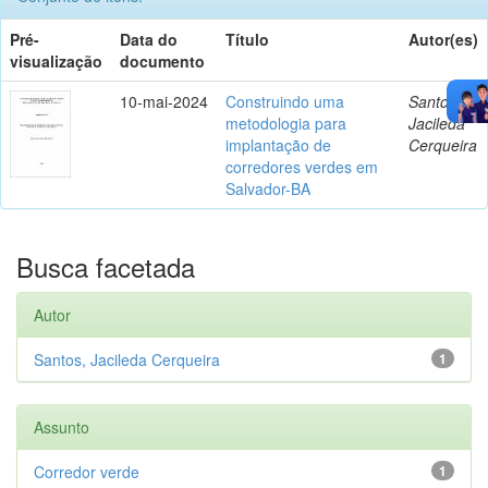
Pré-
Data do
Título
Autor(es)
visualização
documento
10-mai-2024
Construindo uma
Santos,
metodologia para
Jacileda
implantação de
Cerqueira
corredores verdes em
Salvador-BA
Busca facetada
Autor
Santos, Jacileda Cerqueira
1
Assunto
Corredor verde
1