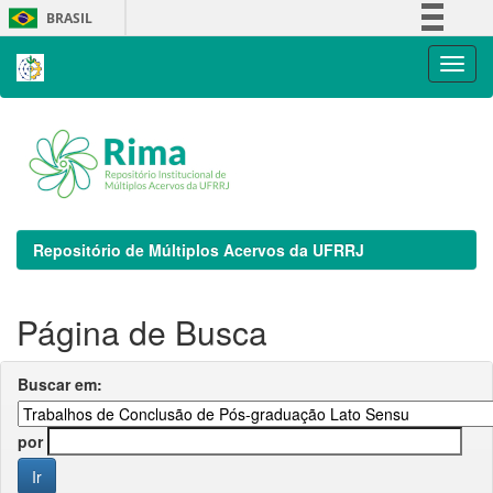
Skip
BRASIL
navigation
Simplifique!
Comunica BR
Participe
Acesso à informação
Legislação
Canais
Repositório de Múltiplos Acervos da UFRRJ
Página de Busca
Buscar em:
por