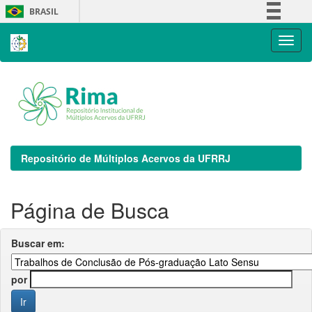
Skip
BRASIL
navigation
Simplifique!
Comunica BR
Participe
Acesso à informação
Legislação
Canais
Repositório de Múltiplos Acervos da UFRRJ
Página de Busca
Buscar em:
por