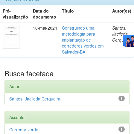
Pré-
Data do
Título
Autor(es)
visualização
documento
10-mai-2024
Construindo uma
Santos,
metodologia para
Jacileda
implantação de
Cerqueira
corredores verdes em
Salvador-BA
Busca facetada
Autor
Santos, Jacileda Cerqueira
1
Assunto
Corredor verde
1