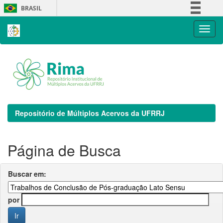
Skip
BRASIL
navigation
Simplifique!
Comunica BR
Participe
Acesso à informação
Legislação
Canais
Repositório de Múltiplos Acervos da UFRRJ
Página de Busca
Buscar em:
por