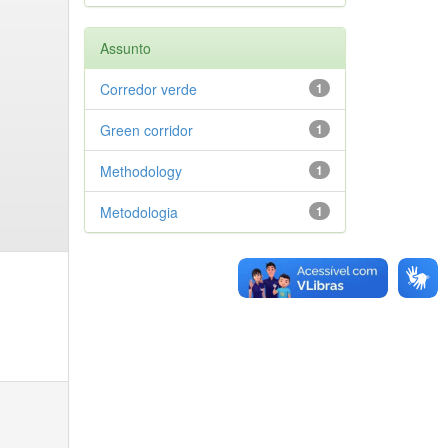
Assunto
Corredor verde
1
Green corridor
1
Methodology
1
Metodologia
1