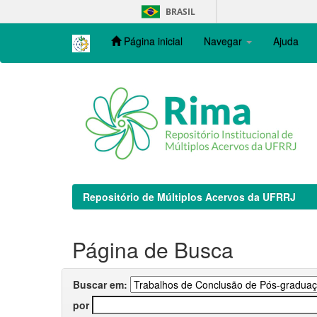
Skip
BRASIL
navigation
Página inicial
Navegar
Ajuda
Repositório de Múltiplos Acervos da UFRRJ
Página de Busca
Buscar em:
por