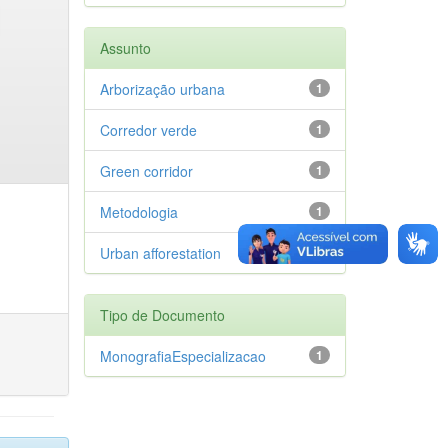
Assunto
Arborização urbana
1
Corredor verde
1
Green corridor
1
Metodologia
1
Urban afforestation
1
Tipo de Documento
MonografiaEspecializacao
1