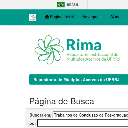
Skip
BRASIL
navigation
Página inicial
Navegar
Ajuda
Repositório de Múltiplos Acervos da UFRRJ
Página de Busca
Buscar em:
por