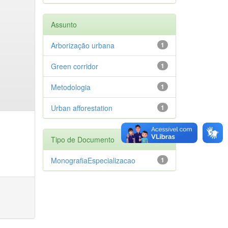
Assunto
Arborização urbana
1
Green corridor
1
Metodologia
1
Urban afforestation
1
Tipo de Documento
MonografiaEspecializacao
1