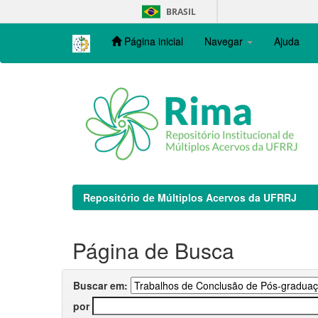
Skip
BRASIL
navigation
Página inicial
Navegar
Ajuda
Repositório de Múltiplos Acervos da UFRRJ
Página de Busca
Buscar em:
por