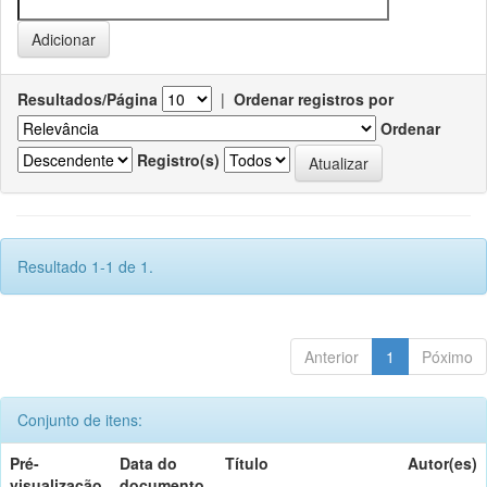
Resultados/Página
|
Ordenar registros por
Ordenar
Registro(s)
Resultado 1-1 de 1.
Anterior
1
Póximo
Conjunto de itens:
Pré-
Data do
Título
Autor(es)
visualização
documento