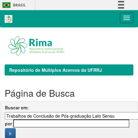
Skip
BRASIL
navigation
Simplifique!
Comunica BR
Participe
Acesso à informação
Legislação
Canais
Repositório de Múltiplos Acervos da UFRRJ
Página de Busca
Buscar em:
por