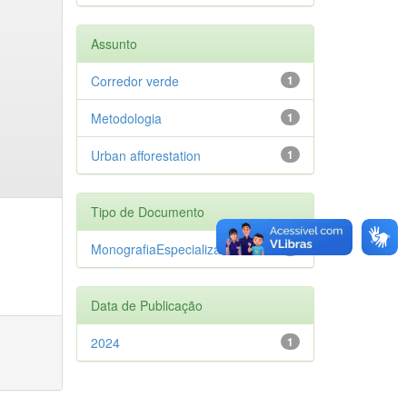
Assunto
Corredor verde
1
Metodologia
1
Urban afforestation
1
Tipo de Documento
MonografiaEspecializacao
1
Data de Publicação
2024
1