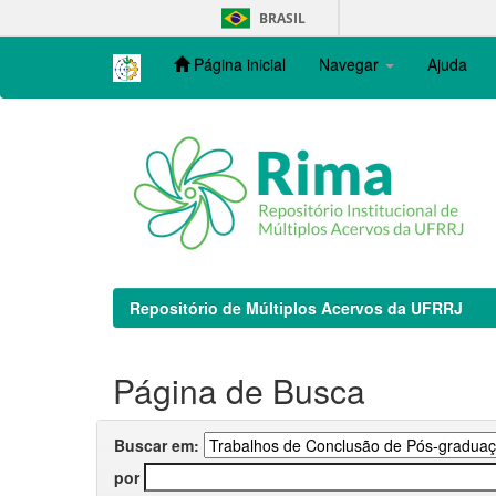
Skip
BRASIL
navigation
Página inicial
Navegar
Ajuda
Repositório de Múltiplos Acervos da UFRRJ
Página de Busca
Buscar em:
por