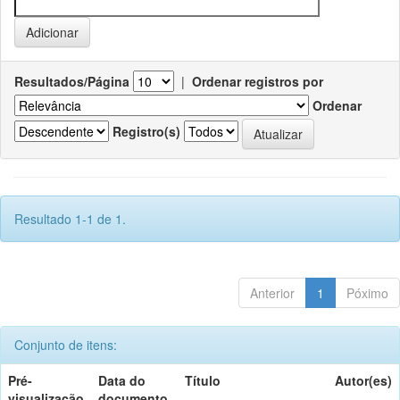
Resultados/Página
|
Ordenar registros por
Ordenar
Registro(s)
Resultado 1-1 de 1.
Anterior
1
Póximo
Conjunto de itens:
Pré-
Data do
Título
Autor(es)
visualização
documento