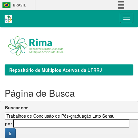
Skip
BRASIL
navigation
Simplifique!
Comunica BR
Participe
Acesso à informação
Legislação
Canais
Repositório de Múltiplos Acervos da UFRRJ
Página de Busca
Buscar em:
por