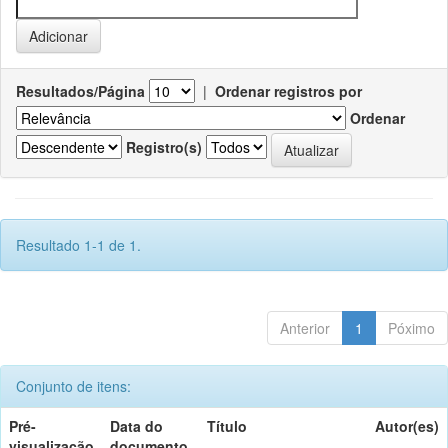
Resultados/Página
|
Ordenar registros por
Ordenar
Registro(s)
Resultado 1-1 de 1.
Anterior
1
Póximo
Conjunto de itens:
Pré-
Data do
Título
Autor(es)
visualização
documento