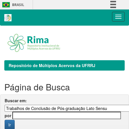
Skip
BRASIL
navigation
Simplifique!
Comunica BR
Participe
Acesso à informação
Legislação
Canais
Repositório de Múltiplos Acervos da UFRRJ
Página de Busca
Buscar em:
por