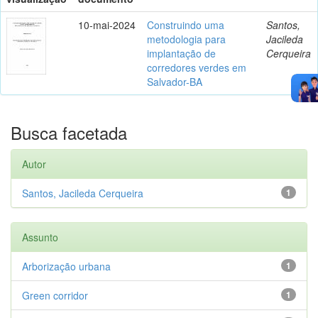
10-mai-2024
Construindo uma
Santos,
metodologia para
Jacileda
implantação de
Cerqueira
corredores verdes em
Salvador-BA
Busca facetada
Autor
Santos, Jacileda Cerqueira
1
Assunto
Arborização urbana
1
Green corridor
1