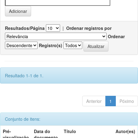
Resultados/Página
|
Ordenar registros por
Ordenar
Registro(s)
Resultado 1-1 de 1.
Anterior
1
Póximo
Conjunto de itens:
Pré-
Data do
Título
Autor(es)
visualização
documento