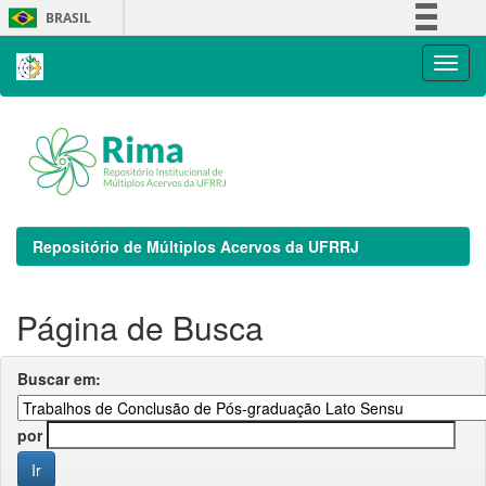
Skip
BRASIL
navigation
Simplifique!
Comunica BR
Participe
Acesso à informação
Legislação
Canais
Repositório de Múltiplos Acervos da UFRRJ
Página de Busca
Buscar em:
por