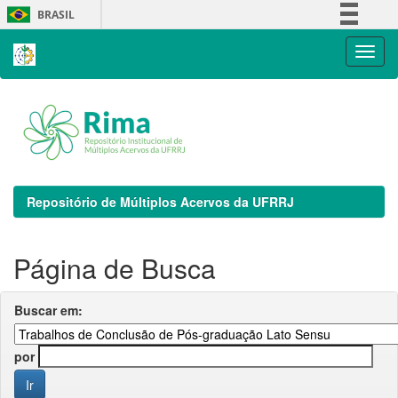
Skip
BRASIL
navigation
Simplifique!
Comunica BR
Participe
Acesso à informação
Legislação
Canais
Repositório de Múltiplos Acervos da UFRRJ
Página de Busca
Buscar em:
por