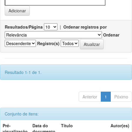
Resultados/Página
|
Ordenar registros por
Ordenar
Registro(s)
Resultado 1-1 de 1.
Anterior
1
Póximo
Conjunto de itens:
Pré-
Data do
Título
Autor(es)
visualização
documento