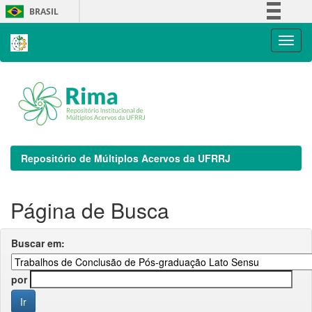
Skip
BRASIL
navigation
Simplifique!
Comunica BR
Participe
Acesso à informação
Legislação
Canais
Repositório de Múltiplos Acervos da UFRRJ
Página de Busca
Buscar em:
por