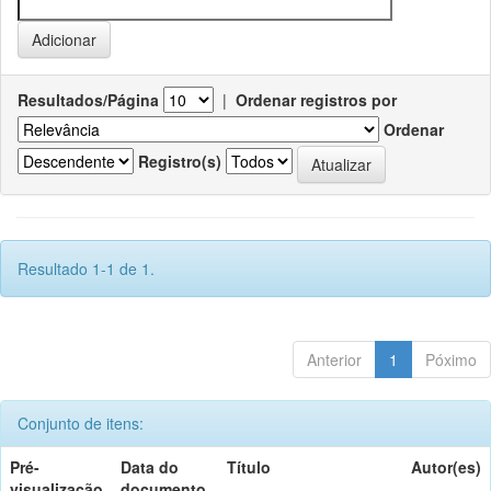
Resultados/Página
|
Ordenar registros por
Ordenar
Registro(s)
Resultado 1-1 de 1.
Anterior
1
Póximo
Conjunto de itens:
Pré-
Data do
Título
Autor(es)
visualização
documento