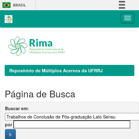
Skip
BRASIL
navigation
Simplifique!
Comunica BR
Participe
Acesso à informação
Legislação
Canais
Repositório de Múltiplos Acervos da UFRRJ
Página de Busca
Buscar em:
por