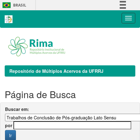
Skip
BRASIL
navigation
Simplifique!
Comunica BR
Participe
Acesso à informação
Legislação
Canais
Repositório de Múltiplos Acervos da UFRRJ
Página de Busca
Buscar em:
por