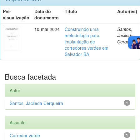
Pré-
Data do
Título
Autor(es)
visualização
documento
10-mai-2024
Construindo uma
Santos,
metodologia para
Jacileda
implantação de
Cerqueira
corredores verdes em
Salvador-BA
Busca facetada
Autor
Santos, Jacileda Cerqueira
1
Assunto
Corredor verde
1