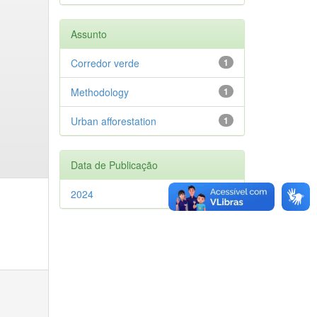
Assunto
Corredor verde
1
Methodology
1
Urban afforestation
1
Data de Publicação
2024
1