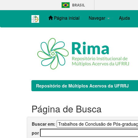
Skip
BRASIL
navigation
Página inicial
Navegar
Ajuda
Repositório de Múltiplos Acervos da UFRRJ
Página de Busca
Buscar em:
por