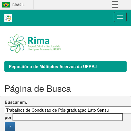
Skip
BRASIL
navigation
Simplifique!
Comunica BR
Participe
Acesso à informação
Legislação
Canais
Repositório de Múltiplos Acervos da UFRRJ
Página de Busca
Buscar em:
por