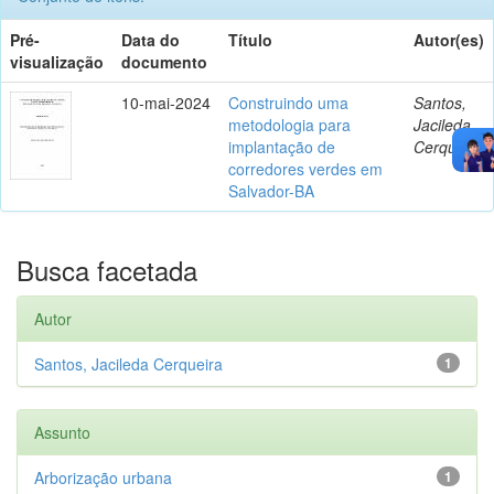
Pré-
Data do
Título
Autor(es)
visualização
documento
10-mai-2024
Construindo uma
Santos,
metodologia para
Jacileda
implantação de
Cerqueira
corredores verdes em
Salvador-BA
Busca facetada
Autor
Santos, Jacileda Cerqueira
1
Assunto
Arborização urbana
1