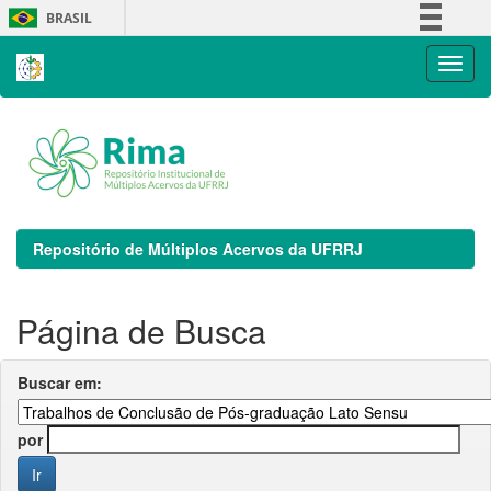
Skip
BRASIL
navigation
Simplifique!
Comunica BR
Participe
Acesso à informação
Legislação
Canais
Repositório de Múltiplos Acervos da UFRRJ
Página de Busca
Buscar em:
por