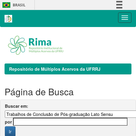
Skip
BRASIL
navigation
Simplifique!
Comunica BR
Participe
Acesso à informação
Legislação
Canais
Repositório de Múltiplos Acervos da UFRRJ
Página de Busca
Buscar em:
por