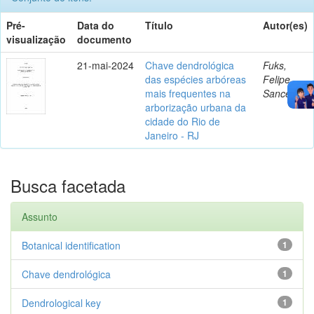
Pré-
Data do
Título
Autor(es)
visualização
documento
21-mai-2024
Chave dendrológica
Fuks,
das espécies arbóreas
Felipe
mais frequentes na
Sanceau
arborização urbana da
cidade do Rio de
Janeiro - RJ
Busca facetada
Assunto
Botanical identification
1
Chave dendrológica
1
Dendrological key
1