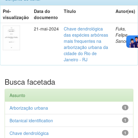
Pré-
Data do
Título
Autor(es)
visualização
documento
21-mai-2024
Chave dendrológica
Fuks,
das espécies arbóreas
Felipe
mais frequentes na
Sanceau
arborização urbana da
cidade do Rio de
Janeiro - RJ
Busca facetada
Assunto
Arborização urbana
1
Botanical identification
1
Chave dendrológica
1