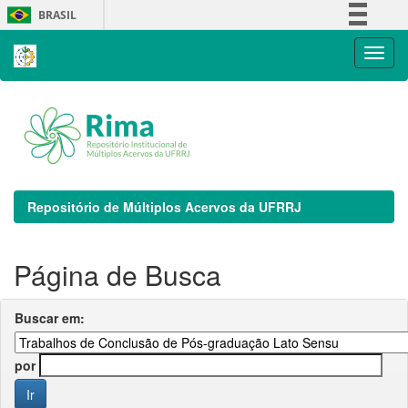
Skip
BRASIL
navigation
Simplifique!
Comunica BR
Participe
Acesso à informação
Legislação
Canais
Repositório de Múltiplos Acervos da UFRRJ
Página de Busca
Buscar em:
por